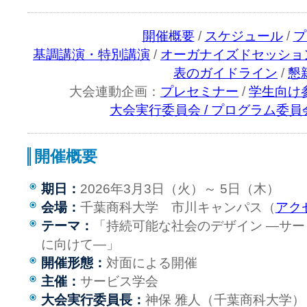
開催概要
/
スケジュール
/
プ
基調講演・特別講演
/
オーガナイズドセッショ
表のガイドライン
/
懇
大会連動企画：
プレセミナー
/
学生向け
大会実行委員会 / プログラム委員
開催概要
期日：
2026年3月3日（火）～ 5日（木）
会場：
千葉商科大学 市川キャンパス（
アク
テーマ：
「持続可能な社会のデザイン ―サ
に向けて―」
開催形態：
対面による開催
主催：
サービス学会
大会実行委員長：
神保 雅人（千葉商科大学）