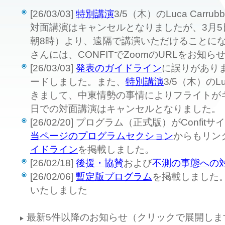
[26/03/03]
特別講演
3/5（木）のLuca Car
対面講演はキャンセルとなりましたが、3月5日
朝8時）より、遠隔で講演いただけることに
さんには、CONFITでZoomのURLをお知ら
[26/03/03]
発表のガイドライン
に誤りがあり
ードしました。また、
特別講演
3/5（木）のLu
きまして、中東情勢の事情によりフライトが
日での対面講演はキャンセルとなりました。
[26/02/20] プログラム（正式版）がConf
当ページのプログラムセクション
からもリン
イドライン
を掲載しました。
[26/02/18]
後援・協賛
および
不測の事態への
[26/02/06]
暫定版プログラム
を掲載しました。→
いたしました
最新5件以降のお知らせ（クリックで展開しま