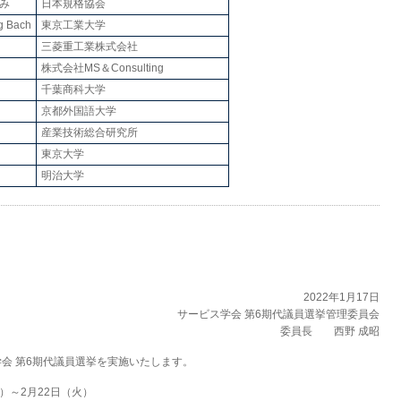
づみ
日本規格協会
g Bach
東京工業大学
三菱重工業株式会社
株式会社MS＆Consulting
千葉商科大学
京都外国語大学
産業技術総合研究所
東京大学
明治大学
2022年1月17日
サービス学会 第6期代議員選挙管理委員会
委員長 西野 成昭
会 第6期代議員選挙を実施いたします。
月）～2月22日（火）