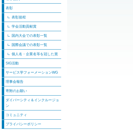
表彰
表彰規程
学会活動貢献賞
国内大会での表彰一覧
国際会議での表彰一覧
個人名・企業名等を冠した賞
SIG活動
サービス学フォーメーションWG
理事会報告
寄附のお願い
ダイバーシティ＆インクルージョ
ン
コミュニティ
プライバシーポリシー