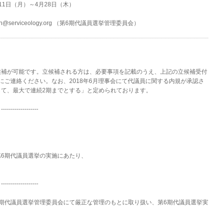
11日（月）～4月28日（木）
serviceology.org （第6期代議員選挙管理委員会）
候補が可能です。立候補される方は、必要事項を記載のうえ、上記の立候補受付
にご連絡ください。なお、2018年6月理事会にて代議員に関する内規が承認さ
て、最大で連続2期までとする」と定められております。
--------------
6期代議員選挙の実施にあたり、
--------------
期代議員選挙管理委員会にて厳正な管理のもとに取り扱い、第6期代議員選挙実