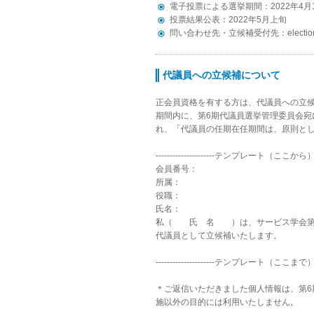
電子投票による選挙期間：2022年4月
投票結果公表：2022年5月上旬
問い合わせ先・立候補受付先：election@
代議員への立候補について
正会員資格を有する方は、代議員への立
期間内に、第6期代議員選挙管理委員会宛
れ、「代議員の任期在任期間は、原則とし
---------------------テンプレート（ここから）-----
会員番号：
所属：
役職：
氏名：
私（ 氏 名 ）は、サービス学会第
代議員として立候補いたします。
---------------------テンプレート（ここまで）-----
＊ご返信いただきました個人情報は、第6
施以外の目的には利用いたしません。