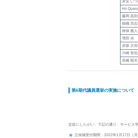
末安 い
Ho Quan
藤岡 昌則
錦織 浩志
神保 雅人
増田 央
赤坂 文弥
川崎 智也
高橋 昭夫
第6期代議員選挙の実施について
定款にしたがい、下記の通り、サービス学
立候補受付期間：2022年1月17日（