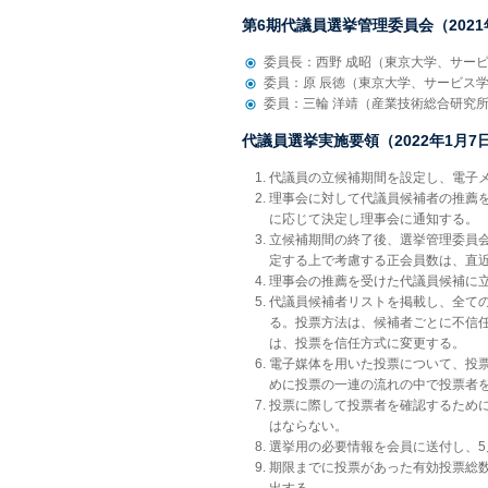
第6期代議員選挙管理委員会（2021
委員長：西野 成昭（東京大学、サービ
委員：原 辰徳（東京大学、サービス学
委員：三輪 洋靖（産業技術総合研究
代議員選挙実施要領（2022年1月7
代議員の立候補期間を設定し、電子
理事会に対して代議員候補者の推薦
に応じて決定し理事会に通知する。
立候補期間の終了後、選挙管理委員
定する上で考慮する正会員数は、直
理事会の推薦を受けた代議員候補に
代議員候補者リストを掲載し、全て
る。投票方法は、候補者ごとに不信
は、投票を信任方式に変更する。
電子媒体を用いた投票について、投
めに投票の一連の流れの中で投票者
投票に際して投票者を確認するため
はならない。
選挙用の必要情報を会員に送付し、5
期限までに投票があった有効投票総