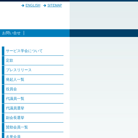
ENGLISH
SITEMAP
お問い合せ
サービス学会について
定款
プレスリリース
発起人一覧
役員会
代議員一覧
代議員選挙
副会長選挙
賛助会員一覧
名誉会員