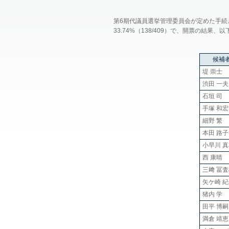
第6期代議員選挙管理委員会が定めた手
33.74%（138/409）で、開票の結果
候補
堤 崇士
渋田 一夫
石垣 司
手塚 和宏
細野 繁
本田 路子
小早川 
西 康晴
三﨑 冨
矢ケ崎 
猪内 学
田平 博嗣
満倉 靖恵