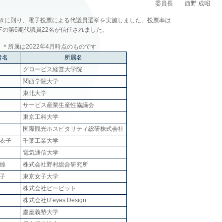
委員長 西野 成昭
続きに則り、電子投票による代議員選挙を実施しました。投票率は
、以下の第6期代議員22名が信任されました。
＊所属は2022年4月時点のものです
者名
所属名
グロービス経営大学院
関西学院大学
東北大学
サービス産業生産性協議会
東京工科大学
国際観光ホスピタリティ総研株式会社
真衣子
千葉工業大学
電気通信大学
査雄
株式会社野村総合研究所
紀子
東京女子大学
株式会社ビービット
株式会社U’eyes Design
慶應義塾大学