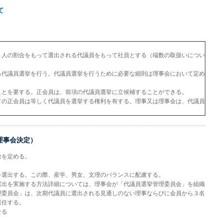
て
１人の割合をもって選出される代議員をもって社員とする（端数の取扱いについ
る代議員選挙を行う。代議員選挙を行うために必要な細則は理事会において定め
ことを要する。正会員は、前項の代議員選挙に立候補することができる。
ての正会員は等しく代議員を選挙する権利を有する。理事又は理事会は、代議員
日理事会決定）
数を定める。
を選出する。この際、産学、男女、文理のバランスに配慮する。
選出を実施する方法詳細については、理事会が「代議員選挙管理委員会」を組織
理委員会」は、次期代議員に選出される見通しのない理事ならびに会員から３名
選任する。
せる