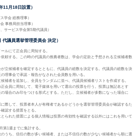
年11月18日設置）
ス学会 総務理事）
会 事務局担当理事）
所、サービス学会第5期代議員）
日 代議員選挙管理委員会 決定）
メールにて正会員に周知する。
を依頼する。この時の代議員の推薦者数は、学会の定款と予想される立候補者数
会が立候補者を確定するとともに、代議員の総数を決定する。代議員の総数を決
近の理事会で承認・報告がなされた会員数を用いる。
立候補者を追加し、全員をランダムに並べ、代議員候補者リストを作成する。
の正会員に周知して、電子媒体を用いて選出の投票を行う。投票は無記名とす
任の場合のみ印をつける形式とする。ただし、立候補者が多数になった場合に
票に際して、投票者本人が有権者であるかどうかを選挙管理委員会が確認するた
を確認する措置をとる。
にとられた措置による個人情報は投票の有効性を確認する以外にはこれを用いて
月第1週までに集計する。
数のうち、信任の数が多い候補者、または不信任の数が少ない候補者から順に選