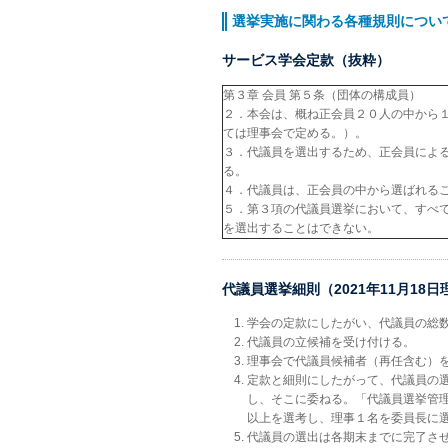
選挙実施に関わる各種規則につい
サービス学会定款（抜粋）
第３章 会員 第５条（団体の構成員）
２．本会は、概ね正会員２０人の中から
ては理事会で定める。）。
３．代議員を選出するため、正会員によ
る。
４．代議員は、正会員の中から選ばれる
５．第３項の代議員選挙において、すべ
を選出することはできない。
代議員選挙細則（2021年11月18
学会の定款にしたがい、代議員の総
代議員の立候補を受け付ける。
理事会で代議員候補者（再任含む）
定款と細則にしたがって、代議員の
し、そこに委ねる。「代議員選挙管
以上を選考し、理事１名を委員長に
代議員の選出は各期末までに完了さ